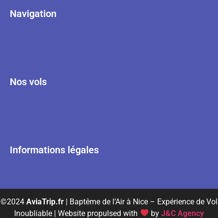
Navigation
Nos vols
Informations légales
©2024
AviaTrip.fr
| Baptême de l’Air à Nice – Expérience de Vol
Inoubliable | Website propulsed with
by
J&C Agency